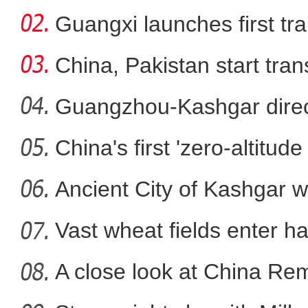
Guangxi launches first trai
China, Pakistan start tran
Guangzhou-Kashgar direct
China's first 'zero-altitu
新疆库车市：梨园果飘香
Ancient City of Kashgar w
Vast wheat fields enter ha
A close look at China Re