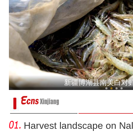
新疆沙雅：塔河胡杨美如画
新疆博湖县南美白对
Harvest landscape on Nala