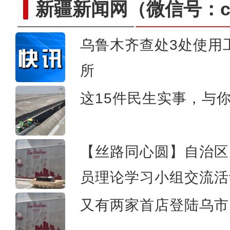
新疆新闻网
（微信号：cn
乌鲁木齐查处3处使用
新疆沙雅：塔河胡杨美如画
所
这15件民生实事，与
【丝路同心圆】自治区
员理论学习小组交流活
又有两家首店登陆乌市 