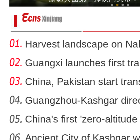
Harvest landscape on Nala
Guangxi launches first trai
China, Pakistan start tran
Guangzhou-Kashgar direct
China's first 'zero-altitu
新疆沙雅：塔河胡杨美如画
Ancient City of Kashgar w