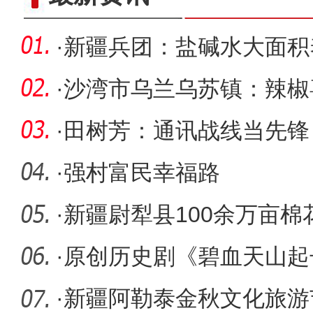
·
新疆兵团：盐碱水大面积
活”上
·
沙湾市乌兰乌苏镇：辣椒
·
田树芳：通讯战线当先锋
·
强村富民幸福路
·
新疆尉犁县100余万亩棉
丰产丰收
·
原创历史剧《碧血天山起
评！
·
新疆阿勒泰金秋文化旅游