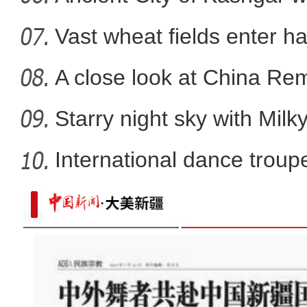
Vast wheat fields enter ha
A close look at China Re
Starry night sky with Mil
International dance troupe
实拍新疆昭苏高原多浪峡谷