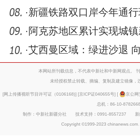
队”
·
新疆铁路双口岸今年通行
·
阿克苏地区累计实现城镇新
·
艾西曼区域：绿进沙退 
本网站所刊载信息，不代表中新社和中新网观点。 
未经授权禁止转载、摘编、复制及建立镜像，
[
网上传播视听节目许可证（0106168)
] [
京ICP证040655号
] [
京公网安
总机：86-10-878266
制作：中新社新疆分社 技术支持：0991-8557237 新闻热线：
Copyright ©1999-2023 chinanews.com. 