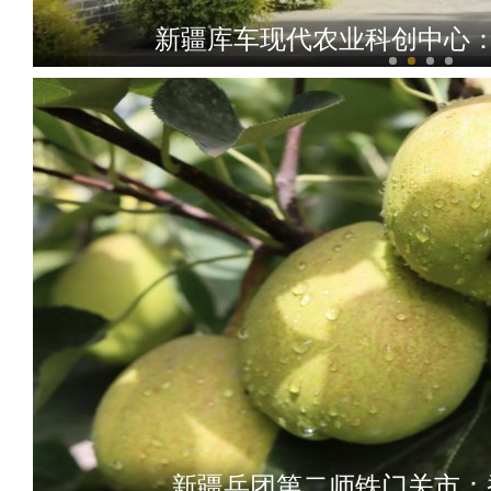
新疆库车现代农业科创中心：
新疆叶城县庆核
新疆兵团第二师铁门关市：