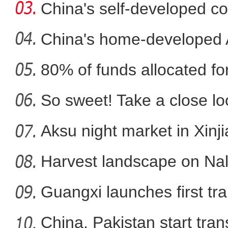
fli
China's self-developed co
co
China's home-developed A
80% of funds allocated for
新疆乌什县：22余万亩冬小
So sweet! Take a close l
Aksu night market in Xinj
Harvest landscape on Nala
Guangxi launches first trai
China, Pakistan start tran