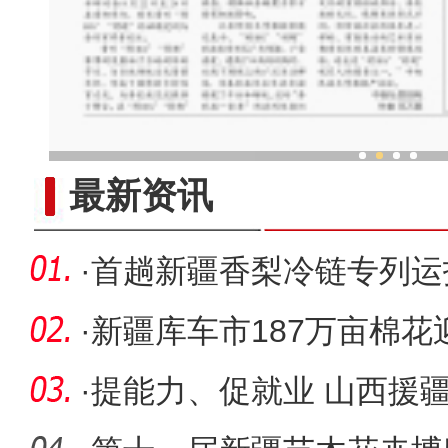
2023“新疆是个好地方”对口
最新资讯
·
首趟新疆香梨冷链专列运
疆”打
·
新疆库车市187万亩棉花
95%
·
提能力、促就业 山西援