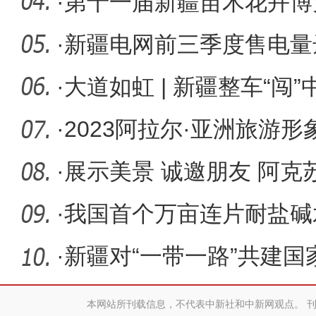
活力
·
第十一届新疆苗木花卉博
幕 探讨供
·
新疆电网前三季度售电量达
比增长超
·
大道如虹 | 新疆整车“闯”
·
2023阿拉尔·亚洲旅游
动
·
展示美景 诚邀朋友 阿
游展
·
我国首个万亩连片耐盐碱
产纪录
·
新疆对“一带一路”共建国
年前8
本网站所刊载信息，不代表中新社和中新网观点。 