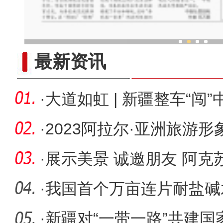
2023“新疆是个好地方”对口
最新资讯
·
大道如虹 | 新疆整车“闯”
·
2023阿拉尔·亚洲旅游
动
·
展示美景 诚邀朋友 阿
游展
·
我国首个万亩连片耐盐碱
产纪录
·
新疆对“一带一路”共建国