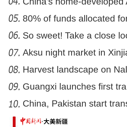
co
China's home-developed A
80% of funds allocated for
新疆乌什县：22余万亩冬小
So sweet! Take a close l
Aksu night market in Xinj
Harvest landscape on Nala
Guangxi launches first trai
China, Pakistan start tran