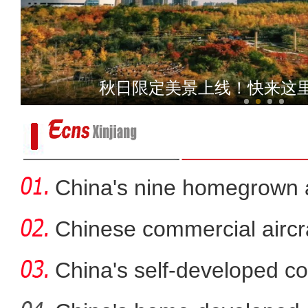
2023年新疆首趟香梨
秋日限定美景上线！快来这
China's nine homegrown ai
in
Chinese commercial airc
fli
China's self-developed co