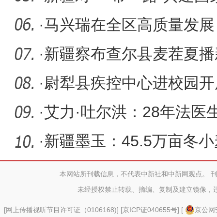
年前8
·
马兴瑞在全区高质量发展
次会议上
·
新疆察布查尔县麦茬夏播
达238.0
·
尉犁县疾控中心进校园开
技术指导
·
艾力·吐尔洪：28年法医
和公平
·
新疆墨玉：45.5万亩冬
本网站所刊载信息，不代表中新社和中新网观点。 
未经授权禁止转载、摘编、复制及建立镜像，
[
网上传播视听节目许可证（0106168)
] [
京ICP证040655号
] [
京公网安