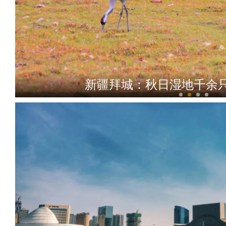
新疆拜城：秋日湿地千余