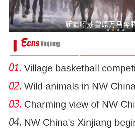
“阿克苏是个好地方·四季
龙年主题剪纸作
Village basketball competi
Wild animals in NW China
Charming view of NW Chi
NW China's Xinjiang beg