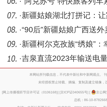
·
“阿克苏号”特快旅客列车
人
·
新疆姑娘湖北打拼记：让
·
“90后”新疆姑娘广西送
孩子游
·
新疆柯尔克孜族“绣娘”
·
吉泉直流2023年输送电量
本网站所刊载信息，不代表中新社和中新网观点。 
未经授权禁止转载、摘编、复制及建立镜像，
[
网上传播视听节目许可证（0106168)
] [
京ICP证040655号
] [
京公网安
总机：86-10-878266