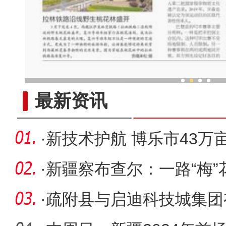
新疆叼羊何以被称为“勇敢
最新资讯
·
新技术护航 博乐市43万
·
新疆察布查尔：一路“梅”
·
疏附县与启迪科技城集团