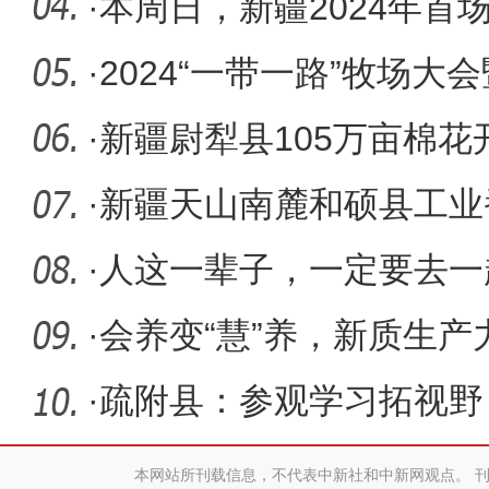
·
本周日，新疆2024年首
咨询会等
·
2024“一带一路”牧场
牧产业
·
新疆尉犁县105万亩棉花
现节本增
·
新疆天山南麓和硕县工业
移栽工作
·
人这一辈子，一定要去一
·
会养变“慧”养，新质生
村振
·
疏附县：参观学习拓视野
本网站所刊载信息，不代表中新社和中新网观点。 