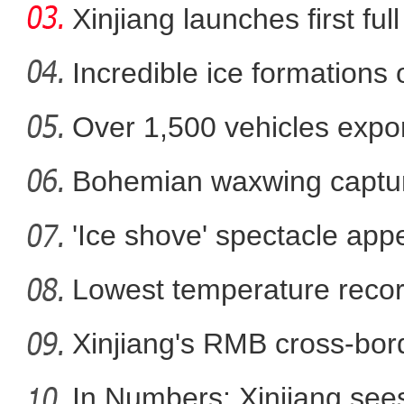
Xinjiang launches first ful
Incredible ice formations
Over 1,500 vehicles expor
新疆吐鲁番：一条滴灌带 “
Bohemian waxwing captur
'Ice shove' spectacle app
Lowest temperature reco
Xinjiang's RMB cross-bor
In Numbers: Xinjiang sees