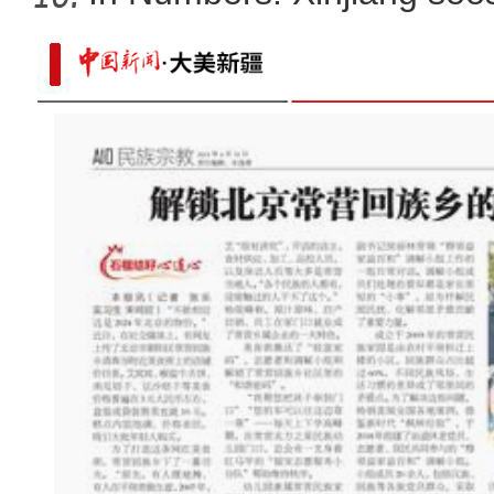
“杭州-阿克苏同心杯”202