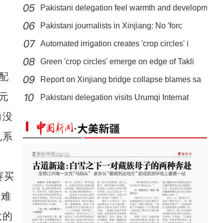
Pakistani delegation feel warmth and developm
Pakistani journalists in Xinjiang: No 'forc
Automated irrigation creates 'crop circles' i
Green 'crop circles' emerge on edge of Takli
配
Report on Xinjiang bridge collapse blames sa
新疆昭苏县：“马术＋文旅” 不断延伸的马产业链
元
Pakistani delegation visits Urumqi Internat
力没
机系
赛买
吉难
大的