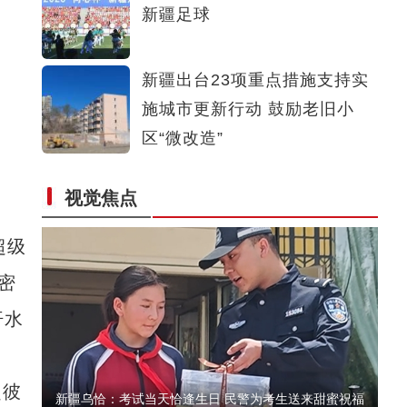
新疆足球
新疆，正在逆袭
新疆出台23项重点措施支持实
施城市更新行动 鼓励老旧小
区“微改造”
视觉焦点
新疆昭苏县：“马术＋文旅” 不断延伸的马产业链
超级
密
汗水
起彼
新疆乌恰：考试当天恰逢生日 民警为考生送来甜蜜祝福