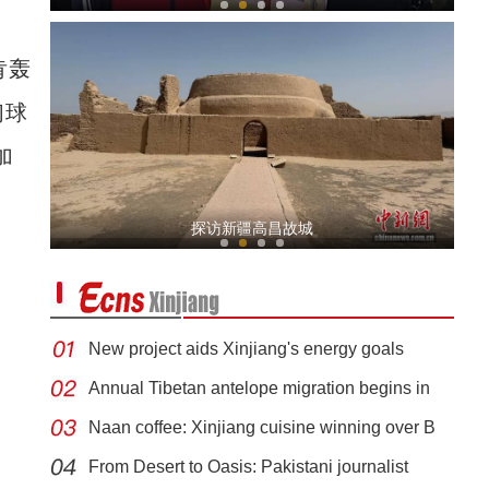
肯轰
们球
加
2026中国环塔国际拉力赛开赛
探访新疆高昌故城
New project aids Xinjiang's energy goals
Annual Tibetan antelope migration begins in
Naan coffee: Xinjiang cuisine winning over B
新疆，正在逆袭
From Desert to Oasis: Pakistani journalist