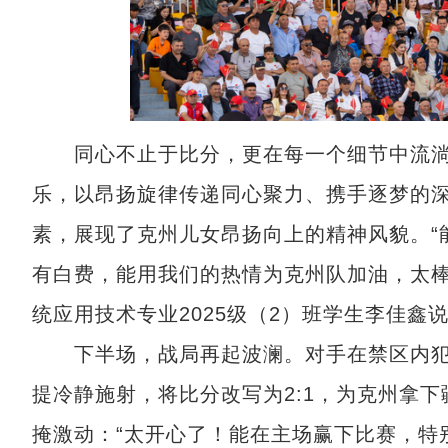
同心不止于比分，更在每一个细节中流淌
乐，以昂扬旋律传递同心聚力、携手逐梦的
素，展现了克州儿女昂扬向上的精神风貌。“
有白费，能用我们的热情为克州队加油，太棒
统应用技术专业2025级（2）班学生李佳鑫
下半场，战局再起波澜。对手在禁区内犯规
提冷静施射，将比分改写为2:1，为克州拿下
掩激动：“太开心了！能在主场赢下比赛，特