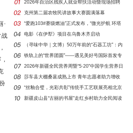
2026年自治区残疾人就业帮扶活动暨现场招聘
会在克
克州第二届农牧民讲故事大赛圆满落幕
·
“爱跑103#赛级燃油”正式发布，“微光护航 环塔
筑
电影《在伊犁》项目在乌鲁木齐启动
对战
（寻味中华｜文博）50万年前的“石器工坊”：内
，
蒙
铁轨上的“世界团圆”——遇见美好号国际首发专
赛，
列
2026年新疆全民营养周暨“5·20”中国学生营养日
克
活
莎车县大棚桑葚成熟上市 青年志愿者助力增收
份
“丝釉合璧，光彩共彰”传统手工艺联展亮相北京
爱
新疆皮山县“古丽的书屋”走红乡村助力全民阅读