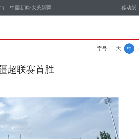
ng
中国新闻·大美新疆
移动版
字号：
大
中
获疆超联赛首胜