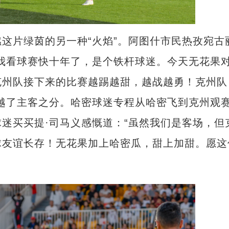
片绿茵的另一种“火焰”。阿图什市民热孜宛古丽
我看球赛快十年了，是个铁杆球迷。今天无花果
克州队接下来的比赛越踢越甜，越战越勇！克州队
越了主客之分。哈密球迷专程从哈密飞到克州观
迷买买提·司马义感慨道：“虽然我们是客场，但
球友谊长存！无花果加上哈密瓜，甜上加甜。愿这