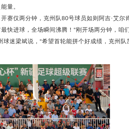
烫能量。
赛仅两分钟，克州队80号球员如则阿吉·艾尔
最快进球，全场瞬间沸腾！“刚开场两分钟，咱
州球迷梁斌说，“希望首轮能拼个好成绩，克州队