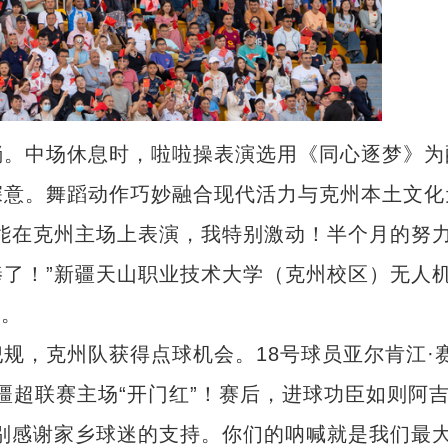
。中场休息时，啦啦操表演选用《同心逐梦》为
深意。舞蹈动作巧妙融合现代活力与克州本土文化
能在克州主场上表演，我特别激动！半个月的努
了！”新疆天山职业技术大学（克州校区）无人
说。
，克州队获得点球机会。18号球员亚尔肯江·
疆超联赛主场“开门红”！赛后，进球功臣如则阿
别感谢家乡球迷的支持。你们的呐喊就是我们最