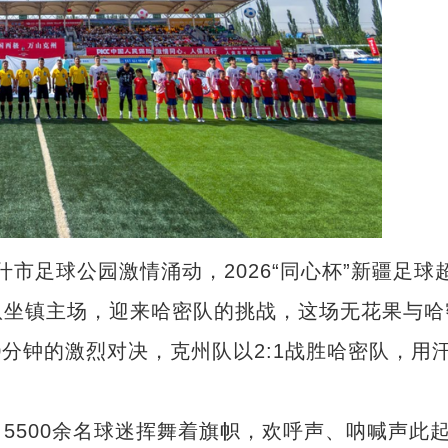
市足球公园激情涌动，2026“同心杯”新疆足球
队坐镇主场，迎来哈密队的挑战，这场无花果与哈
0分钟的激烈对决，克州队以2:1战胜哈密队，用
500余名球迷挥舞着旗帜，欢呼声、呐喊声此