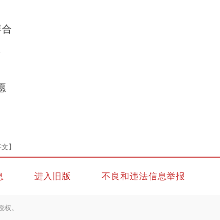
拜合
总
愿
亭文】
息
进入旧版
不良和违法信息举报
授权。