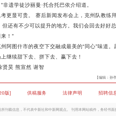
”非遗学徒沙丽曼·托合托巴依介绍道。
更显可贵。 赛后新闻发布会上，克州队教练
队，但还有不少可以提升的地方。我们会回去好好
来！”
阿图什市的夜空下交融成最美的“同心”味道。
场上继续甜下去、拼下去、赢下去！
徐贤昊 熊宣然 谢智
【编辑：孙
20版]
供稿服务
法律声明
招聘信
站所刊载信息，不代表中新社和中新网观点。 刊用本网站稿件，务经书面