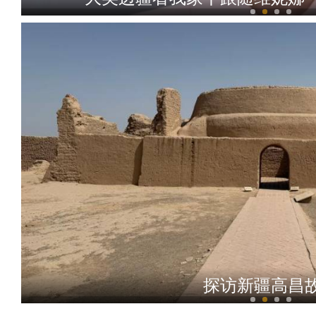
520反诈情景短剧：朋友
新疆哈密回王墓：见证边疆