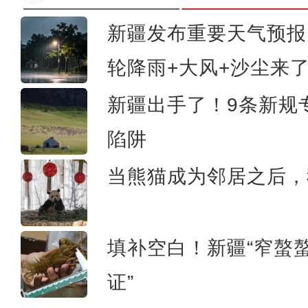
新疆发布重要天气预报
新疆乌恰：护学岗警察被萌娃包围，收到
轮降雨+大风+沙尘来
视频
新疆出手了！9条新规
陷阱
当熊猫成为邻居之后，
填补空白！新疆“窄螯螯
证”