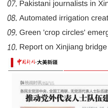
developm
Pakistani journalists in Xi
Automated irrigation create
Green 'crop circles' emer
Report on Xinjiang bridg
sa