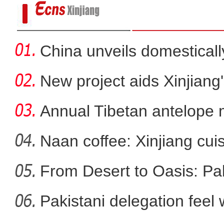
China unveils domestical
f
New project aids Xinjiang
Annual Tibetan antelope m
Naan coffee: Xinjiang cui
新疆乌恰：护学岗警察被萌娃包围，收到
From Desert to Oasis: Paki
视频
Pakistani delegation feel