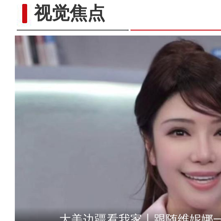
视觉焦点
大美边疆看我家丨跟随维妮娜
新疆伊犁：文物古迹中的中