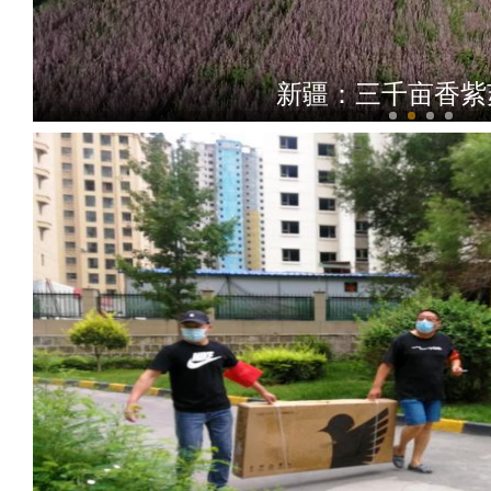
新疆柯坪县：小葡萄“串”