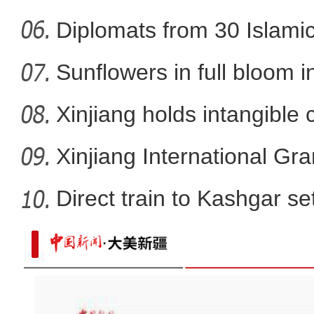
《领航》快闪 新疆昌吉州各
Diplomats from 30 Islamic 
Sunflowers in full bloom i
Xinjiang holds intangible 
Xinjiang International G
Direct train to Kashgar se