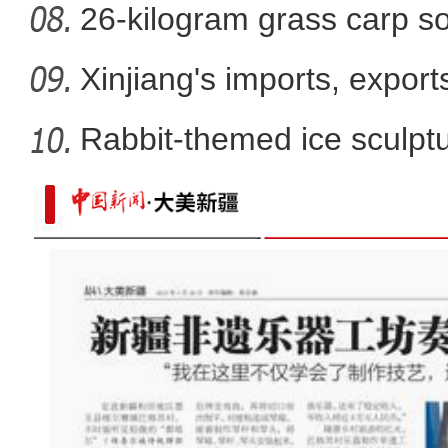
26-kilogram grass carp so
win
Xinjiang's imports, export
Rabbit-themed ice sculptur