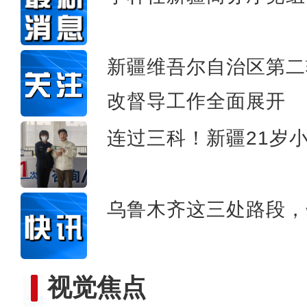
新疆：野生马鹿雪
新疆维吾尔自治区第二
改督导工作全面展开
连过三科！新疆21岁
乌鲁木齐这三处路段，
视觉焦点
新疆巴楚县“春探古道”白沙