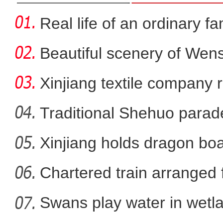
Real life of an ordinary fa
Beautiful scenery of We
in
Xinjiang textile company 
wort
Traditional Shehuo parad
Xinjiang holds dragon boa
新疆：野生马鹿雪
Chartered train arranged 
Swans play water in wetla