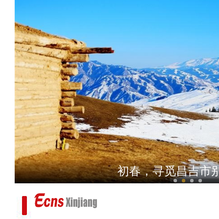
成群高原盘羊现身新
2023年新疆昌吉州大众跆