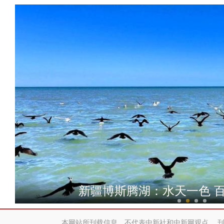
八钢：今年前两月出口量较去
新疆博斯腾湖：水天一色 百
本网站所刊载信息，不代表中新社和中新网观点。 