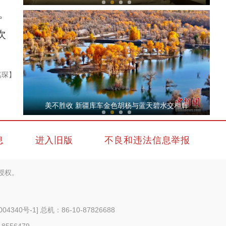
。
次
嘉琛】
“甬库心连心 共叙感恩情”库车市优秀文艺作
美不胜收 新疆库车金色胡杨与蓝天碧水交相辉
息
进入旧版
不良和违法信息举报
授权。
新疆戈壁滩上11.37万亩葡萄陆续进入“冬眠”
004340号-1
] 总机：86-10-87826688