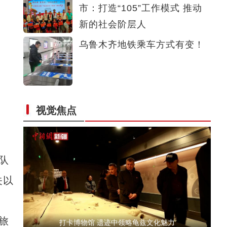
市：打造“105”工作模式 推动
新疆戈壁滩上11.37万亩葡萄陆续进入“冬眠”
新的社会阶层人
乌鲁木齐地铁乘车方式有变！
视觉焦点
沙雅县：植树造林 增新绿添活力
队
关以
旅
打卡博物馆 遗迹中领略龟兹文化魅力