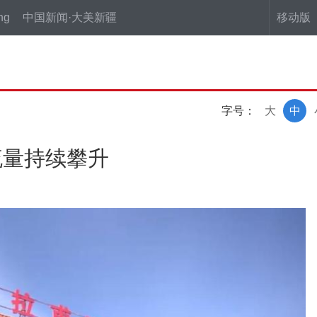
ng
中国新闻·大美新疆
移动版
字号：
大
中
流量持续攀升