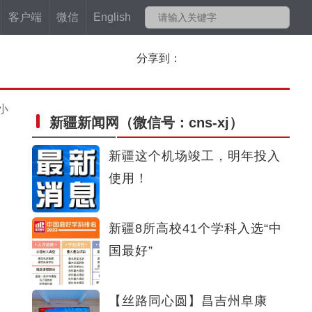
客户端
微信
English
分享到：
小
新疆新闻网
（微信号：cns-xj）
新疆这个机场竣工，明年投入
使用！
新疆8所高校41个学科入选“中
国最好”
【丝路同心圆】昌吉州阜康