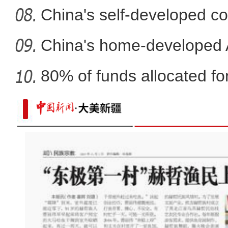
fli
China's self-developed co
co
China's home-developed A
80% of funds allocated for
乌鲁木齐市水磨沟区开设18