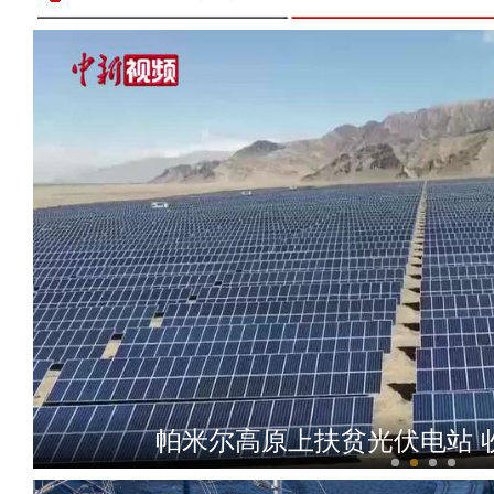
乌鲁木齐市水磨沟区开设18
帕米尔高原上扶贫光伏电站 