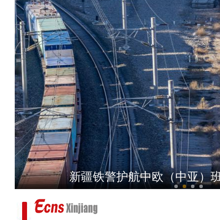
新疆沙雅县举办第二届浙阿
新疆铁警护航中欧（中亚）班