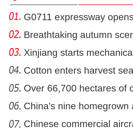
G0711 expressway opens fo
Breathtaking autumn sce
in
Xinjiang starts mechanica
Cotton enters harvest se
Over 66,700 hectares of 
阿克苏红旗坡机场2023年旅客
mech
China's nine homegrown ai
in
Chinese commercial airc