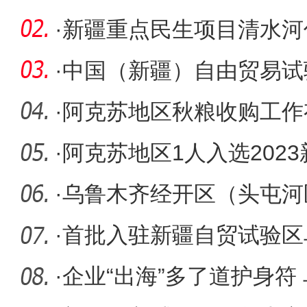
发展区企
·
新疆重点民生项目清水河
投入冬灌
·
中国（新疆）自由贸易试
册落户35
·
阿克苏地区秋粮收购工作
·
阿克苏地区1人入选202
警”候选人
·
乌鲁木齐经开区（头屯河
署战略合
·
首批入驻新疆自贸试验区
区！18家
·
企业“出海”多了道护身符