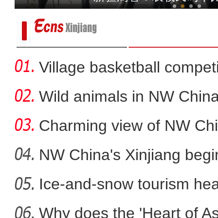
Village basketball competi
Wild animals in NW China
Charming view of NW Chi
NW China's Xinjiang beg
Ice-and-snow tourism heat
2024中国环塔拉力赛
Why does the 'Heart of Asi