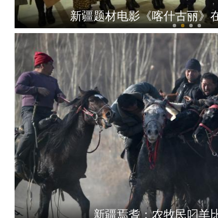
新疆题材电影《喀什古丽》
【新疆故事】台来提·乌布
新疆焉耆：农牧民叼羊