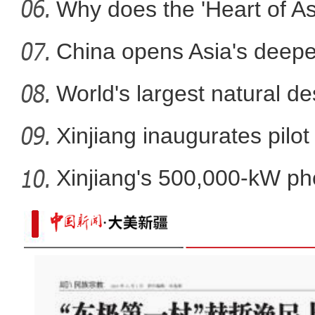
Why does the 'Heart of Asi
China opens Asia's deepes
World's largest natural de
Xinjiang inaugurates pilot
Xinjiang's 500,000-kW ph
pro
新疆新源县：冬日巩乃斯