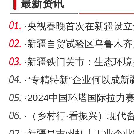
最新资讯
·
央视春晚首次在新疆设立
何花落喀
·
新疆自贸试验区乌鲁木齐
迎来首批
·
新疆铁门关市：生态环境
频频“出
·
“专精特新”企业何以成
力军
·
2024中国环塔国际拉力
·
（乡村行·看振兴）现代
查尔县
·
新疆昌吉州规上工业企业