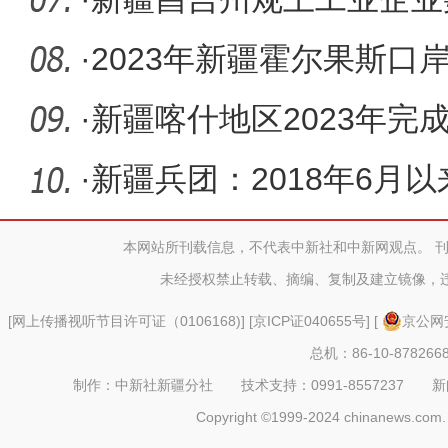
·
2023年新疆霍尔果斯口
班列776
·
新疆喀什地区2023年完
1566公里
·
新疆兵团：2018年6月
济损失5.2
本网站所刊载信息，不代表中新社和中新网观点。 
未经授权禁止转载、摘编、复制及建立镜像，
[
网上传播视听节目许可证（0106168)
] [
京ICP证040655号
] [
京公网安
总机：86-10-878266
制作：中新社新疆分社 技术支持：0991-8557237 新闻热线：
Copyright ©1999-2024 chinanews.com. 