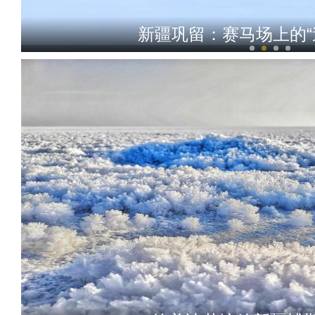
新疆巩留：赛马场上的“
《喀什古丽》乌语版为乌民