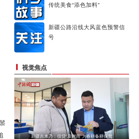
传统美食“添色加料”
新疆库车直升机飞播作业 助力退化草原重焕生
新疆公路沿线大风蓝色预警信
号
视觉焦点
新疆：500余峰母驼雪地漫步只为“顺产”
鬃
追
新疆吉木乃：信贷“及时雨”为春耕备耕保驾