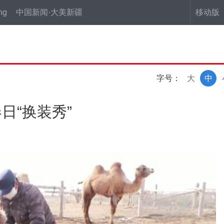
ng
中国新闻·大美新疆
移动版
字号：
大
中
日“换装秀”