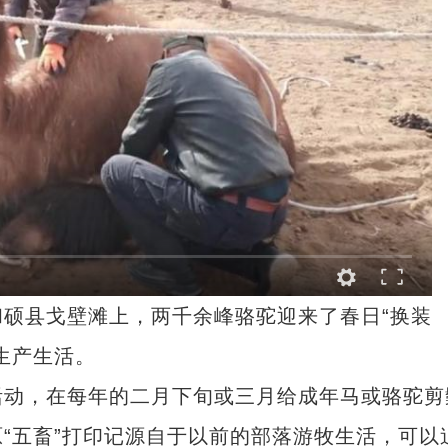
县戈壁滩上，两千余峰骆驼迎来了春日“换装
生产生活。
动，在每年的二月下旬或三月给成年马或骆驼剪
“五畜”打印记源自于以前的部落游牧生活，可以