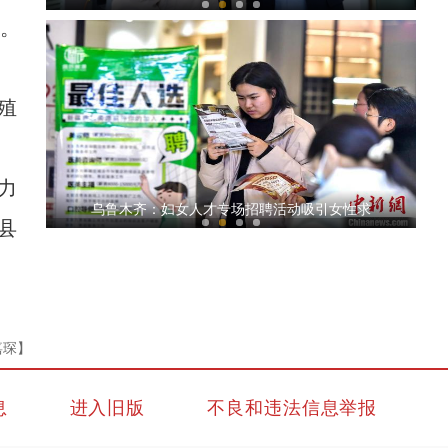
劣。
殖
力
新疆吉木乃县奏响“春耕曲”大棚育苗忙
乌鲁木齐：妇女人才专场招聘活动吸引女性求
县
嘉琛】
息
进入旧版
不良和违法信息举报
新疆库车直升机飞播作业 助力退化草原重焕生