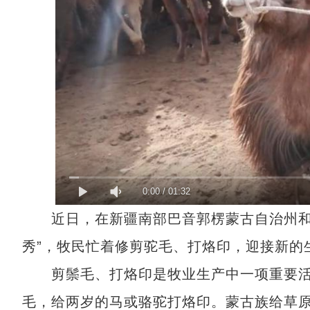
0:00
/
01:32
近日，在新疆南部巴音郭楞蒙古自治州和硕
秀”，牧民忙着修剪驼毛、打烙印，迎接新的
剪鬃毛、打烙印是牧业生产中一项重要活
毛，给两岁的马或骆驼打烙印。蒙古族给草原