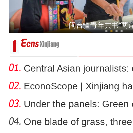
台湾青年在新疆打馕、跳舞、做“小羊”
闽台疆青年共书“两
Central Asian journalists: 
EconoScope | Xinjiang h
energ
Under the panels: Green 
more
One blade of grass, three 