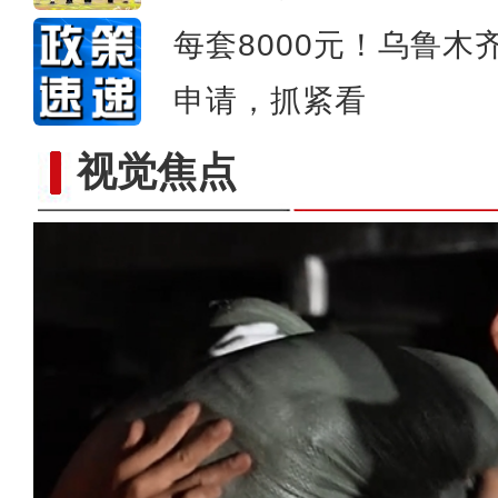
每套8000元！乌鲁木
申请，抓紧看
视觉焦点
黄印华二十余载五次访疆：这