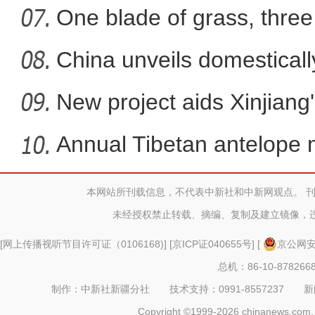
more
One blade of grass, three 
China unveils domestical
f
New project aids Xinjiang
Annual Tibetan antelope m
本网站所刊载信息，不代表中新社和中新网观点。 
面对“卡脖子”，新疆“默
未经授权禁止转载、摘编、复制及建立镜像，
[
网上传播视听节目许可证（0106168)
] [
京ICP证040655号
] [
京公网安备
总机：86-10-878266
制作：中新社新疆分社 技术支持：0991-8557237 新闻热线：
Copyright ©1999-2026 chinanews.com. 