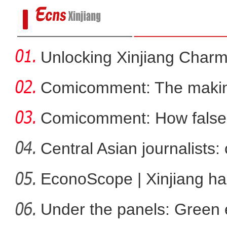
Unlocking Xinjiang Char
Comicomment: The making
narratives
Comicomment: How false 
Xin
Central Asian journalists: 
EconoScope | Xinjiang h
新疆：一起欣赏阿禾公路
energ
Under the panels: Green 