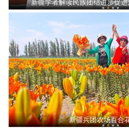
新疆学者解读民族团结进步促进
棉花自清白，谎言终自黑
新疆兵团农场百合