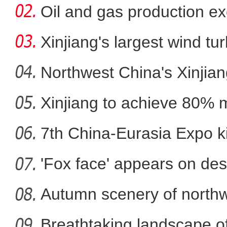
Oil and gas production ex
metr
Xinjiang's largest wind turb
Northwest China's Xinjian
Xinjiang to achieve 80% 
又获央视新闻关注！这次
in
7th China-Eurasia Expo ki
'Fox face' appears on des
Autumn scenery of northw
Breathtaking landscape o