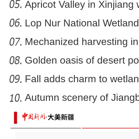
Apricot Valley in Xinjiang
新疆福海县：乌伦古湖
Lop Nur National Wetland
Mechanized harvesting in f
Golden oasis of desert po
Fall adds charm to wetlan
Autumn scenery of Jiang
【万人说新疆】新疆青年北大