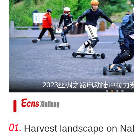
新疆：第一批成熟螃蟹
2023丝绸之路电动陆冲拉
Harvest landscape on Nala