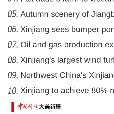
Autumn scenery of Jiang
有幸！我是记者 让脚下泥
Xinjiang sees bumper po
Oil and gas production ex
metr
Xinjiang's largest wind turb
Northwest China's Xinjian
Xinjiang to achieve 80% 
in