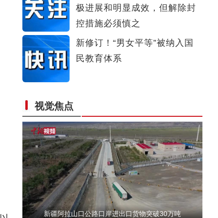
极进展和明显成效，但解除封
有幸！我是记者 让脚下泥土变为笔尖芬芳！
控措施必须慎之
新修订！“男女平等”被纳入国
民教育体系
视觉焦点
吉木乃县庆祝第二十三个中国记者节——脚上
军
新疆阿拉山口公路口岸进出口货物突破30万吨