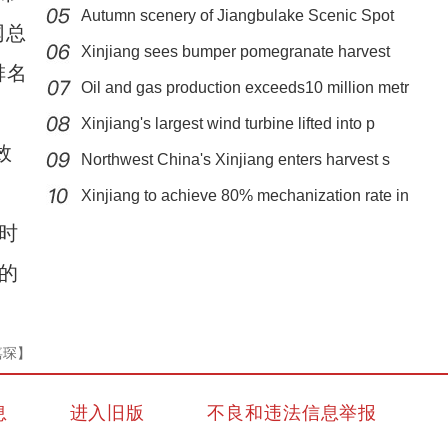
Autumn scenery of Jiangbulake Scenic Spot
网总
Xinjiang sees bumper pomegranate harvest
排名
Oil and gas production exceeds10 million metr
Xinjiang's largest wind turbine lifted into p
效
Northwest China's Xinjiang enters harvest s
吉木乃县庆祝第二十三个中国记者节——脚上
Xinjiang to achieve 80% mechanization rate in
时
的
嘉琛】
息
进入旧版
不良和违法信息举报