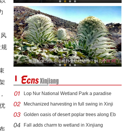
”以
力
，风
大规
阿克苏地区公安局庆祝中国记者节宣传片《平
新疆帕米尔高原珍稀野生动植物你了解几个
束
架
，
Lop Nur National Wetland Park a paradise
Mechanized harvesting in full swing in Xinji
优
Golden oasis of desert poplar trees along Eb
有幸！我是记者 让脚下泥土变为笔尖芬芳！
Fall adds charm to wetland in Xinjiang
布