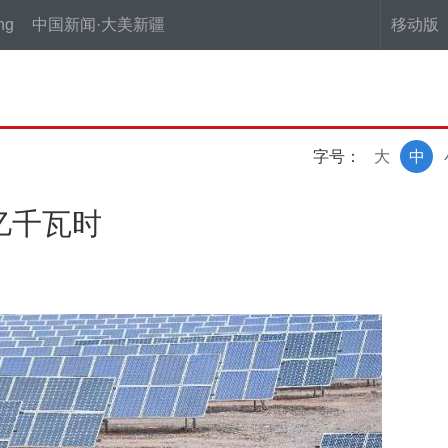
ng
中国新闻·大美新疆
移动版
字号：
大
中
亿千瓦时