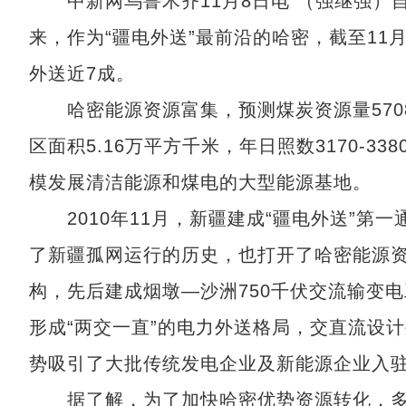
中新网乌鲁木齐11月8日电 （强继强）自2
来，作为“疆电外送”最前沿的哈密，截至11
外送近7成。
哈密能源资源富集，预测煤炭资源量5708
区面积5.16万平方千米，年日照数3170-
模发展清洁能源和煤电的大型能源基地。
2010年11月，新疆建成“疆电外送”第一
了新疆孤网运行的历史，也打开了哈密能源
构，先后建成烟墩—沙洲750千伏交流输变电
形成“两交一直”的电力外送格局，交直流设计
势吸引了大批传统发电企业及新能源企业入
据了解，为了加快哈密优势资源转化，多