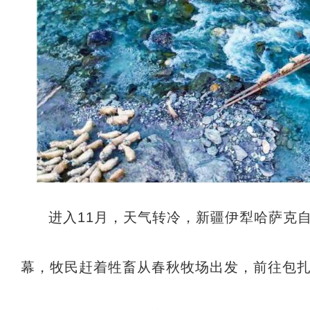
进入11月，天气转冷，新疆伊犁哈萨克
幕，牧民赶着牲畜从春秋牧场出发，前往包