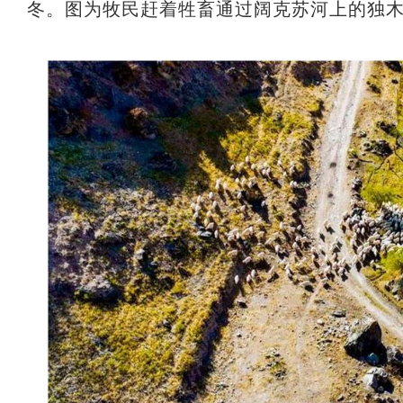
冬。图为牧民赶着牲畜通过阔克苏河上的独木桥