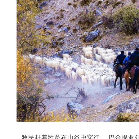
牧民赶着牲畜在山谷中穿行。 巴合提亚尔