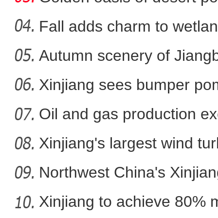
Fall adds charm to wetlan
Autumn scenery of Jiang
有幸！我是记者 让脚下泥
Xinjiang sees bumper po
Oil and gas production ex
metr
Xinjiang's largest wind turb
Northwest China's Xinjian
Xinjiang to achieve 80% 