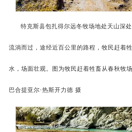
特克斯县包扎得尔远冬牧场地处天山深
流淌而过，途经近百公里的路程，牧民赶着
水，场面壮观。图为牧民赶着牲畜从春秋牧
巴合提亚尔·热斯开力德 摄