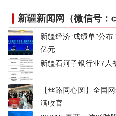
新疆新闻网
（微信号：cn
新疆经济“成绩单”公布 
《上海古丽》男主米热：上
亿元
新疆石河子银行业7人
【丝路同心圆】全国网
满收官