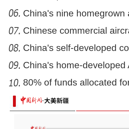
mech
China's nine homegrown ai
in
Chinese commercial airc
fli
China's self-developed co
co
China's home-developed A
80% of funds allocated for
新疆喀什万亩海水