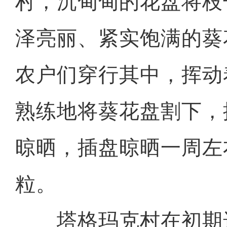
村，沉甸甸的花盘将枝
泽亮丽、紧实饱满的葵
农户们穿行其中，挥动
熟练地将葵花盘割下，
晾晒，插盘晾晒一周左
粒。
塔格玛克村在初期