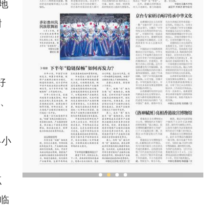
地
谢
好
”、
4小
点
的发
新疆兵团老人乐享“智慧潮生活”
临