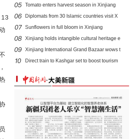
Tomato enters harvest season in Xinjiang
Diplomats from 30 Islamic countries visit X
13
Sunflowers in full bloom in Xinjiang
动
Xinjiang holds intangible cultural heritage e
Xinjiang International Grand Bazaar wows t
新疆阿克苏地区：卡龙琴制作技艺
不
Direct train to Kashgar set to boost tourism
，
热
协
员