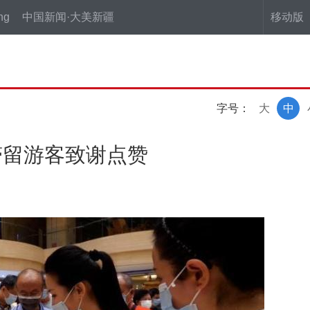
ng
中国新闻·大美新疆
移动版
字号：
大
中
滞留游客致谢点赞