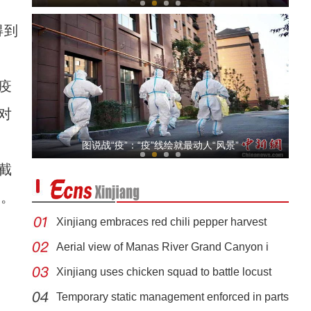
得到
疫
对
新疆昭苏：风吹麦浪美如画
图说战“疫”：“疫”线绘就最动人“风景”
截
册。
Xinjiang embraces red chili pepper harvest
Aerial view of Manas River Grand Canyon i
Xinjiang uses chicken squad to battle locust
新疆巩留县：四百万亩天然草场迎来收割季
Temporary static management enforced in parts