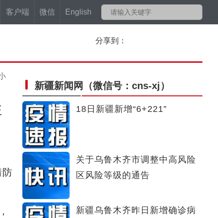
客户端
微信
English
分享到：
小
新疆新闻网
（微信号：cns-xj）
住
18日新疆新增“6+221”
关于乌鲁木齐市调整中高风险
情防
区风险等级的通告
新疆乌鲁木齐昨日新增确诊病
，