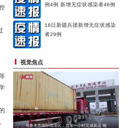
例4例 新增无症状感染者46例
控
初秋喀拉峻草原美若油画
18日新疆兵团新增无症状感染
过
者29例
视觉焦点
、
新疆吉木乃县：乡村采摘游成农民增收新途径
等
学
的
。
乌鲁木齐国际陆港区：货车一小时完成装运 物