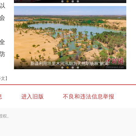
以
会
全
防
葡萄酒产业正成为新疆兵团特色优势产业
新疆利用塔里木河汛期为天然胡杨林“解渴”
亭文】
息
进入旧版
不良和违法信息举报
授权。
初秋喀拉峻草原美若油画