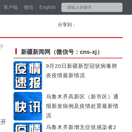
客户端
微信
English
分享到：
小
新疆新闻网
（微信号：cns-xj）
9月20日新疆新型冠状病毒肺
炎疫情最新情况
乌鲁木齐高新区（新市区）通
报新发病例及疫情处置最新情
况
召开
乌鲁木齐新增无症状感染者2