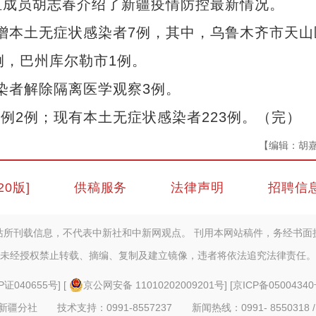
组成员胡志春介绍了新疆疫情防控最新情况。
增本土无症状感染者7例，其中，乌鲁木齐市天山
例，巴州库尔勒市1例。
染者解除隔离医学观察3例。
例2例；现有本土无症状感染者223例。（完）
【编辑：胡
20版]
供稿服务
法律声明
招聘信
站所刊载信息，不代表中新社和中新网观点。 刊用本网站稿件，务经书面
未经授权禁止转载、摘编、复制及建立镜像，违者将依法追究法律责任。
P证040655号
] [
京公网安备 11010202009201号
] [
京ICP备05004340
疆分社 技术支持：0991-8557237 新闻热线：0991- 8550318 /