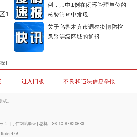
例，其中1例在闭环管理单位的
区1
核酸筛查中发现
关于乌鲁木齐市调整疫情防控
风险等级区域的通报
嘉琛】
息
进入旧版
不良和违法信息举报
授权。
号-1
]
[可信网站验证]
总机：86-10-87826688
 8556479