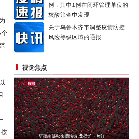
例，其中1例在闭环管理单位的
亚欧博览会见闻：向世界展示了立体生动、充
核酸筛查中发现
为
关于乌鲁木齐市调整疫情防控
5个
风险等级区域的通报
范
视觉焦点
新疆双城镇：四万亩火红苹果挂树间喜迎丰收
以
保
一
，按
新疆南部秋来晒辣椒 戈壁滩一片红