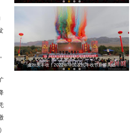
助
发
。
新疆各地开通孕产妇和新生儿急诊绿色通道
金秋庆丰收！2022年中国农民丰收节新疆兵团
扩
降
凭
缴
亚欧博览会见闻：向世界展示了立体生动、充
）