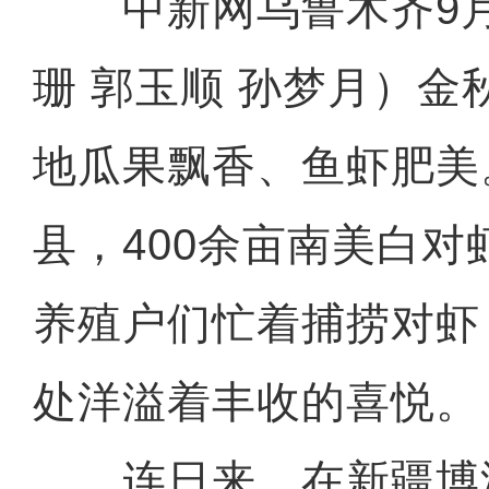
中新网乌鲁木齐9月2
珊 郭玉顺 孙梦月）金
地瓜果飘香、鱼虾肥美
县，400余亩南美白
养殖户们忙着捕捞对虾
处洋溢着丰收的喜悦。
连日来，在新疆博