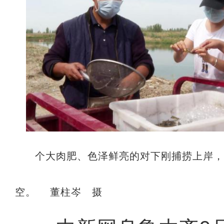
个大肉肥、色泽鲜亮的对下刚捕捞上岸
空。 董柱岑 摄