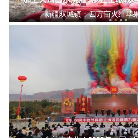
新疆双城镇：四万亩火红苹
新疆南部秋来晒辣椒 