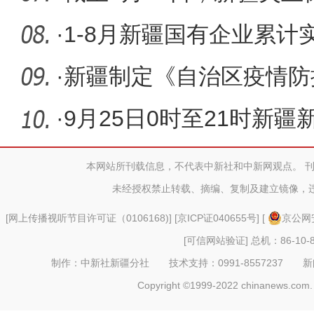
金达33.
·
1-8月新疆国有企业累计实
元 同比增
·
新疆制定《自治区疫情防
资保障工
·
9月25日0时至21时新
者8例
本网站所刊载信息，不代表中新社和中新网观点。 
未经授权禁止转载、摘编、复制及建立镜像，
[
网上传播视听节目许可证（0106168)
] [
京ICP证040655号
] [
京公网安
[可信网站验证]
总机：86-10-8
制作：中新社新疆分社 技术支持：0991-8557237 新闻热线：
Copyright ©1999-2022 chinanews.com. 