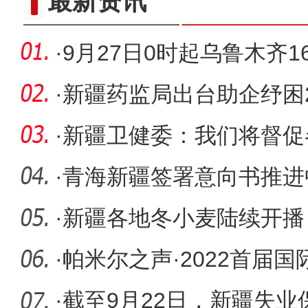
最新资讯
·
9月27日0时起乌鲁木齐
级为低风
·
新疆药监局出台助企纾困2
减少疫情
·
新疆卫健委：我们将督促
解决困难
·
青海新疆签署意向书推进
经济合作
·
新疆各地冬小麦陆续开播
·
帕米尔之声·2022首届
音乐节
·
截至9月22日，新疆失