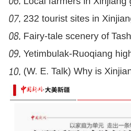
Local farmers in Xinjiang 
232 tourist sites in Xinjia
Fairy-tale scenery of Tas
Yetimbulak-Ruoqiang high
ope
(W. E. Talk) Why is Xinjia
木山羊伴民歌共舞 看新疆和