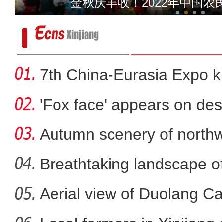
金秋庆丰收！2022年中国
7th China-Eurasia Expo ki
'Fox face' appears on des
Autumn scenery of northw
Breathtaking landscape o
Aerial view of Duolang C
“阿克苏好地方·非遗之美