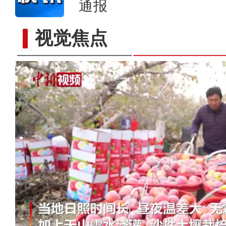
通报
视觉焦点
木山羊伴民歌共舞 看新疆和