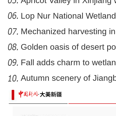
Apricot Valley in Xinjiang
新疆托木尔峰自然保护区内
Lop Nur National Wetland
Mechanized harvesting in f
Golden oasis of desert po
Fall adds charm to wetlan
Autumn scenery of Jiang
【万人说新疆】新疆“老上