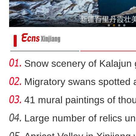
新疆昭苏县：夏塔景区云雾
新疆百里丹霞壮
Snow scenery of Kalajun
Migratory swans spotted a
41 mural paintings of tho
grotto
Large number of relics un