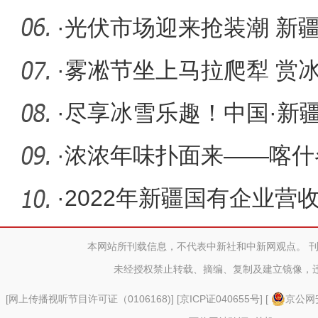
·
光伏市场迎来抢装潮 新
活”
·
雾凇节坐上马拉爬犁 赏
·
尽享冰雪乐趣！中国·新
节开
·
浓浓年味扑面来——喀什
春喜气洋
·
2022年新疆国有企业营收
本网站所刊载信息，不代表中新社和中新网观点。 
未经授权禁止转载、摘编、复制及建立镜像，
[
网上传播视听节目许可证（0106168)
] [
京ICP证040655号
] [
京公网安