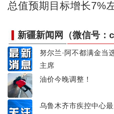
总值预期目标增长7%
新疆新闻网
（微信号：cn
努尔兰·阿不都满金当
新疆和田：花馍飘香年味浓
主席
油价今晚调整！
乌鲁木齐市疾控中心最