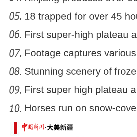
cotton
18 trapped for over 45 ho
新疆和田：花馍飘香年味浓
gold
First super-high plateau 
Footage captures various 
in
Stunning scenery of froze
First super high plateau a
Horses run on snow-covere