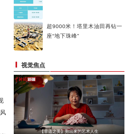
新疆沙雅县：大棚育苗为春耕提供保障
超9000米！塔里木油田再钻一
座“地下珠峰”
视觉焦点
新疆温宿县：水鸟嬉戏闹春归
现
春风
。
【非遗之美】剪出来的艺术人生