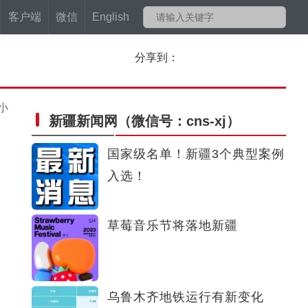
客户端
微信
English
分享到：
小
新疆新闻网
（微信号：cns-xj）
国家级名单！新疆3个典型案例
入选！
草莓音乐节将落地新疆
乌鲁木齐地铁运行有新变化