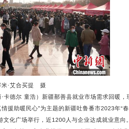
赛米·艾合买提 摄
·卡德尔 童浩）新疆鄯善县就业市场需求回暖，
情援助暖民心”为主题的新疆吐鲁番市2023年“
游文化广场举行，近1200人与企业达成就业意向