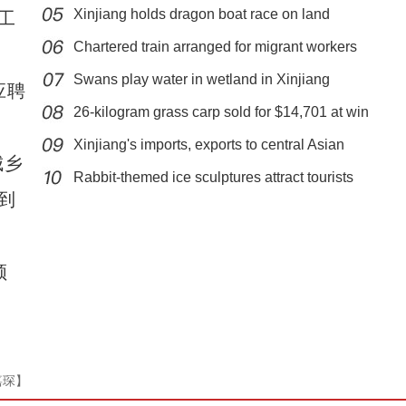
Xinjiang holds dragon boat race on land
工
Chartered train arranged for migrant workers
Swans play water in wetland in Xinjiang
应聘
26-kilogram grass carp sold for $14,701 at win
Xinjiang's imports, exports to central Asian
新疆温宿县：水鸟嬉戏闹春归
城乡
Rabbit-themed ice sculptures attract tourists
到
领
嘉琛】