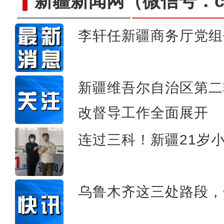
新疆新闻网
（微信号：cn
李轩任新疆商务厅党组
新疆：野生马鹿雪
新疆维吾尔自治区第二
改督导工作全面展开
连过三科！新疆21岁
乌鲁木齐这三处路段，