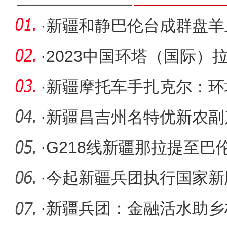
·
新疆和静巴伦台成群盘羊
·
2023中国环塔（国际）
在新疆阿克
·
新疆摩托车手扎克尔：环
的命运
·
新疆昌吉州名特优新农副
·
G218线新疆那拉提至巴
段复工
·
今起新疆兵团执行国家新
·
新疆兵团：金融活水助乡