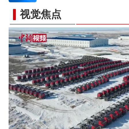
视觉焦点
剪鬃毛烙驼印 新疆南部万余