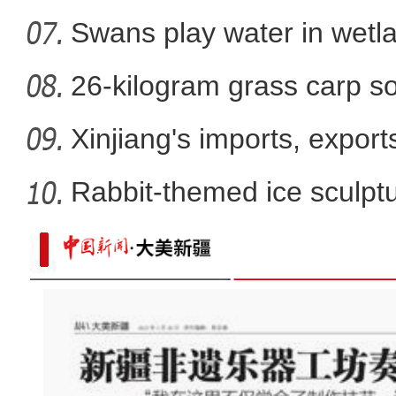
Swans play water in wetla
26-kilogram grass carp so
win
Xinjiang's imports, export
Rabbit-themed ice sculptur
剪鬃毛烙驼印 新疆南部万余