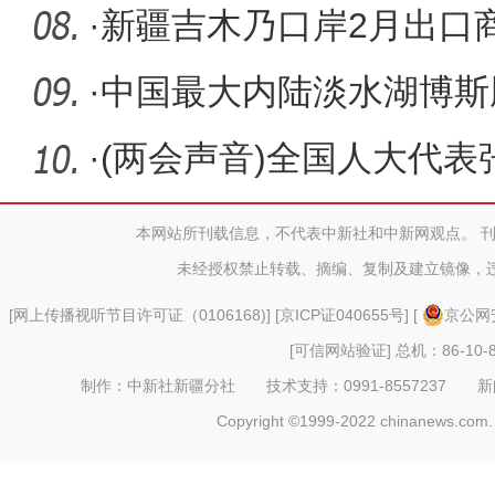
越宽
·
新疆吉木乃口岸2月出口商
·
中国最大内陆淡水湖博斯
期
·
(两会声音)全国人大代
优势转
本网站所刊载信息，不代表中新社和中新网观点。 
未经授权禁止转载、摘编、复制及建立镜像，
[
网上传播视听节目许可证（0106168)
] [
京ICP证040655号
] [
京公网安
[可信网站验证]
总机：86-10-8
制作：中新社新疆分社 技术支持：0991-8557237 新闻热线：
Copyright ©1999-2022 chinanews.com. 