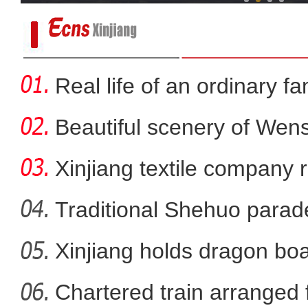
Real life of an ordinary fa
Beautiful scenery of We
in
Xinjiang textile company 
wort
Traditional Shehuo parad
Xinjiang holds dragon boa
新疆：野生马鹿雪
Chartered train arranged 