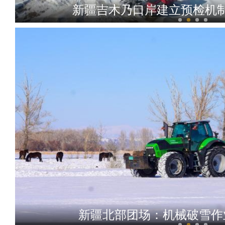
新疆吉木乃口岸建立预检机
中国最大内陆淡水湖博斯腾湖
新疆北部团场：机械破雪作