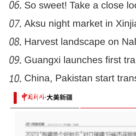
So sweet! Take a close l
Aksu night market in Xinj
Harvest landscape on Nala
Guangxi launches first trai
China, Pakistan start tran
中国最大超深凝析气田年处