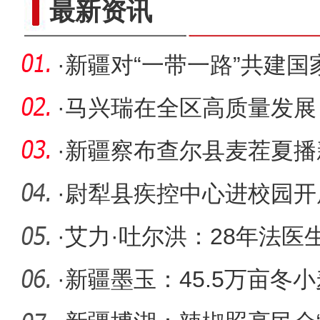
最新资讯
·
新疆对“一带一路”共建国
年前8
·
马兴瑞在全区高质量发展
次会议上
·
新疆察布查尔县麦茬夏播
达238.0
·
尉犁县疾控中心进校园开
技术指导
·
艾力·吐尔洪：28年法医
和公平
·
新疆墨玉：45.5万亩冬