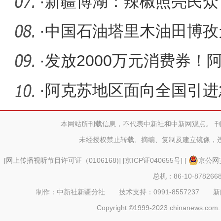
·
新疆博湖：辣椒照亮民众“
·
中国石油塔里木油田博孜
投产
·
发放2000万元消费券！
季活动即
·
阿克苏地区面向全国引进
本网站所刊载信息，不代表中新社和中新网观点。 
未经授权禁止转载、摘编、复制及建立镜像，
[
网上传播视听节目许可证（0106168)
] [
京ICP证040655号
] [
京公网安
总机：86-10-878266
制作：中新社新疆分社 技术支持：0991-8557237 新闻热线：
Copyright ©1999-2023 chinanews.com. 