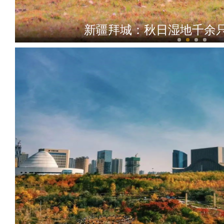
新疆拜城：秋日湿地千余