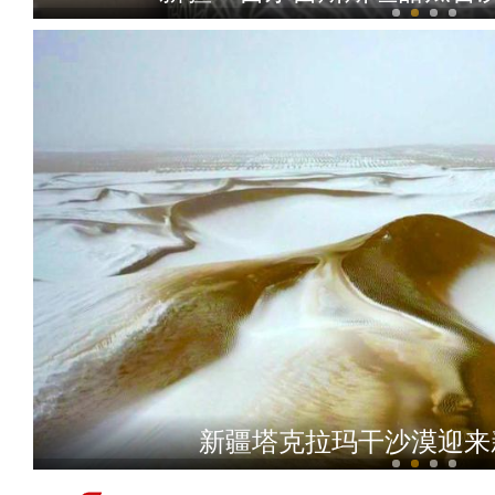
新疆：2024年首匹
新疆塔克拉玛干沙漠迎来