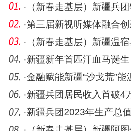
·
（新春走基层）新疆兵团
化 助力经
·
第三届新视听媒体融合创
新网作品
·
（新春走基层）新疆温宿
“莓”好
·
新疆新年首匹汗血马诞生
·
金融赋能新疆“沙戈荒”能
·
新疆兵团居民收入首破4
·
新疆兵团2023年生产总值
首破10万元
·
（新春走基层）新疆阿图