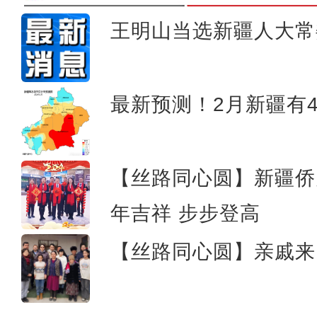
王明山当选新疆人大常
【新春纪事】上春晚、挂灯
最新预测！2月新疆有
【丝路同心圆】新疆侨
年吉祥 步步登高
【丝路同心圆】亲戚来