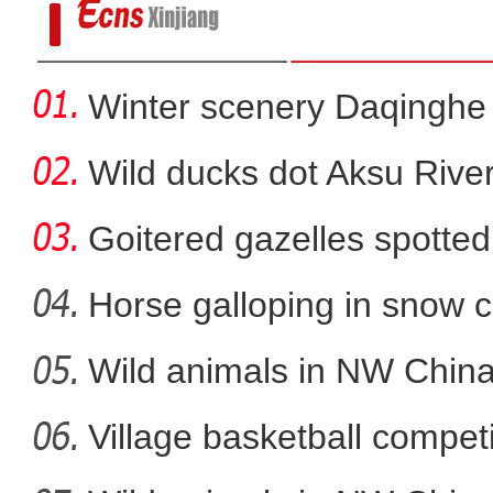
Winter scenery Daqinghe 
Wild ducks dot Aksu River
Goitered gazelles spotted 
Horse galloping in snow c
a
Wild animals in NW China
【新春纪事】上春晚、挂灯
Village basketball competi