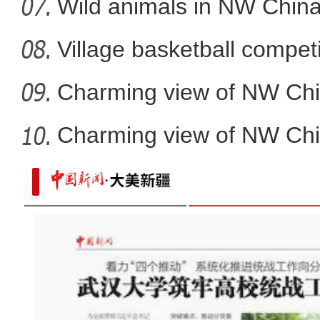
Wild animals in NW China
Village basketball competi
Charming view of NW Chi
Charming view of NW Chi
新疆库车市：“村晚”迎新