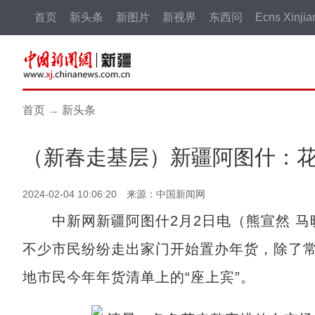
首页
新头条
新图片
新视界
东西问
Ecns Xinjia
首页
→
新头条
（新春走基层）新疆阿图什：花
2024-02-04 10:06:20 来源：中国新闻网
中新网新疆阿图什2月2日电（熊宣然 马
不少市民纷纷走出家门开始置办年货，除了
地市民今年年货清单上的“座上宾”。