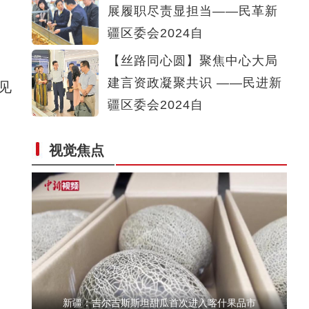
展履职尽责显担当——民革新
【新春纪事】上春晚、挂灯笼……看新疆历史
疆区委会2024自
【丝路同心圆】聚焦中心大局
建言资政凝聚共识 ——民进新
见
疆区委会2024自
视觉焦点
新疆库车市：“村晚”迎新春 年味扑面来
新疆：吉尔吉斯斯坦甜瓜首次进入喀什果品市