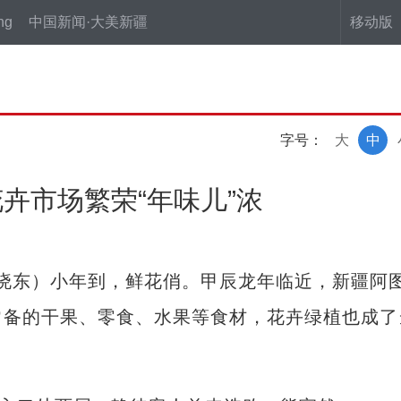
ng
中国新闻·大美新疆
移动版
字号：
大
中
卉市场繁荣“年味儿”浓
晓东）小年到，鲜花俏。甲辰龙年临近，新疆阿
常备的干果、零食、水果等食材，花卉绿植也成了