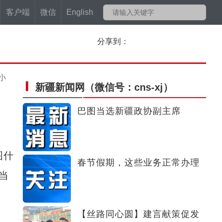
客户端
微信
English
分享到：
小
新疆新闻网
（微信号：cns-xj）
巴图当选新疆政协副主席
图什
春节假期，这些业务正常办理
当
【丝路同心圆】建言献策促发