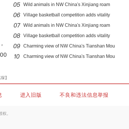
Wild animals in NW China's Xinjiang roam
Village basketball competition adds vitality
Wild animals in NW China's Xinjiang roam
Village basketball competition adds vitality
，
Charming view of NW China's Tianshan Mou
新疆库车市：“村晚”迎新春 年味扑面来
00
Charming view of NW China's Tianshan Mou
嘉琛】
息
进入旧版
不良和违法信息举报
授权。