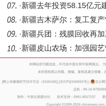
号”
·
新疆去年投资58.15亿元
乡村振兴
·
新疆吉木萨尔：复工复产“
赶订单
·
新疆兵团：残膜回收再加
·
新疆皮山农场：加强园艺
生长
本网站所刊载信息，不代表中新社和中新网观点。 
未经授权禁止转载、摘编、复制及建立镜像，
[
网上传播视听节目许可证（0106168)
] [
京ICP证040655号
] [
京公网安
总机：86-10-878266
制作：中新社新疆分社 技术支持：0991-8557237 新闻热线：
Copyright ©1999-2024 chinanews.com. 