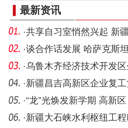
郭向阳 ：做新疆高质量发展
最新资讯
·
共享自习室悄然兴起 新
单
·
谈合作话发展 哈萨克斯
鲁木齐经
·
乌鲁木齐经济技术开发区
五省首笔
·
新疆昌吉高新区企业复工
季“开门
·
“龙”光焕发新学期 高新
护学在
·
新疆大石峡水利枢纽工程