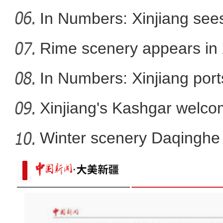
In Numbers: Xinjiang sees
Rime scenery appears in 
In Numbers: Xinjiang port
Xinjiang's Kashgar welcom
Winter scenery Daqinghe 
全国越野滑雪冠军赛在新