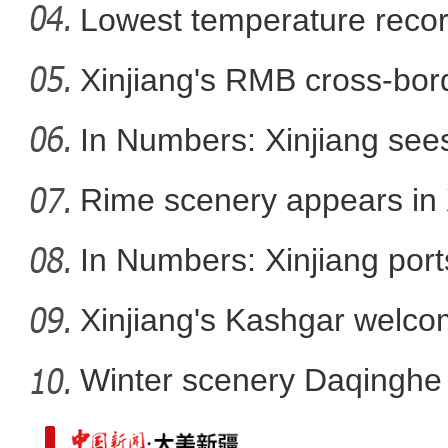
Lowest temperature reco
Xinjiang's RMB cross-bor
春回大地候鸟归 塔里木河
In Numbers: Xinjiang sees
Rime scenery appears in 
In Numbers: Xinjiang port
Xinjiang's Kashgar welcom
Winter scenery Daqinghe 