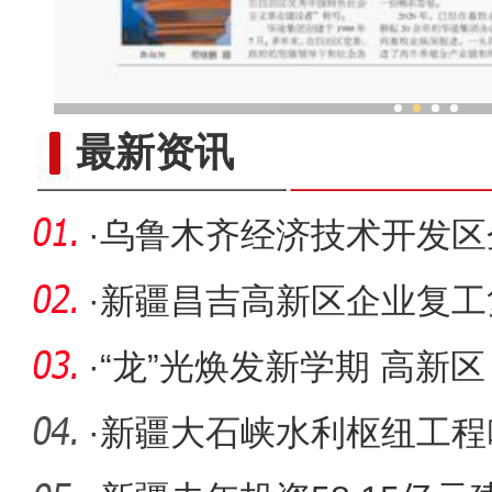
郭向阳 ：做新疆高质量发展
最新资讯
·
乌鲁木齐经济技术开发区
五省首笔
·
新疆昌吉高新区企业复工
季“开门
·
“龙”光焕发新学期 高新
护学在
·
新疆大石峡水利枢纽工程