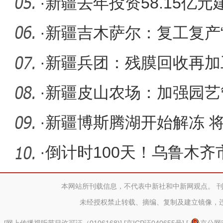
号”
·
新疆去年投资58.15亿元
乡村振兴
·
新疆吉木萨尔：复工复产“
赶订单
·
新疆兵团：残膜回收再加
·
新疆皮山农场：加强园艺
生长
·
新疆博斯腾湖开始解冻 
·
倒计时100天！乌鲁木
高考百日
本网站所刊载信息，不代表中新社和中新网观点。 
未经授权禁止转载、摘编、复制及建立镜像，
[
网上传播视听节目许可证（0106168)
] [
京ICP证040655号
] [
京公网安