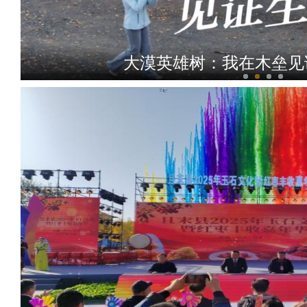
大漠英雄树：我在木垒见