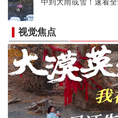
中到大雨或雪！速看全
视觉焦点
千架无人机炫技乌鲁