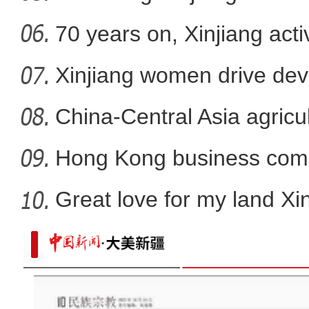
70 years on, Xinjiang act
women
Xinjiang women drive de
seven d
China-Central Asia agricul
Hong Kong business comm
op
Great love for my land Xi
千架无人机炫技乌鲁