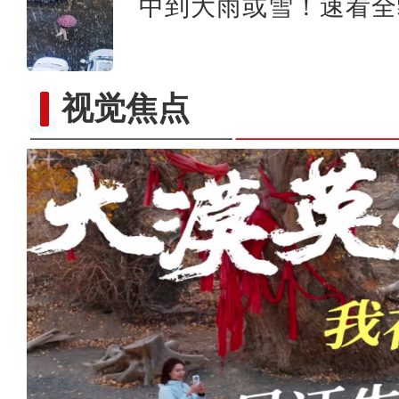
中到大雨或雪！速看全
视觉焦点
千架无人机炫技乌鲁