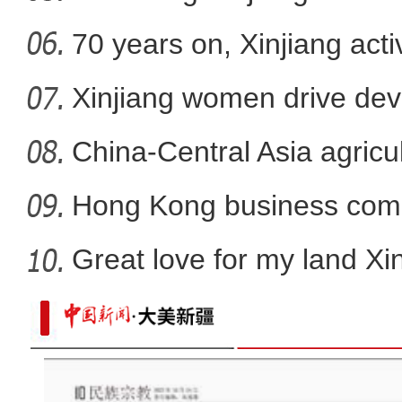
70 years on, Xinjiang act
women
Xinjiang women drive de
seven d
China-Central Asia agricul
Hong Kong business comm
op
Great love for my land Xi
千架无人机炫技乌鲁