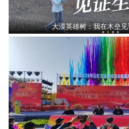
大漠英雄树：我在木垒见