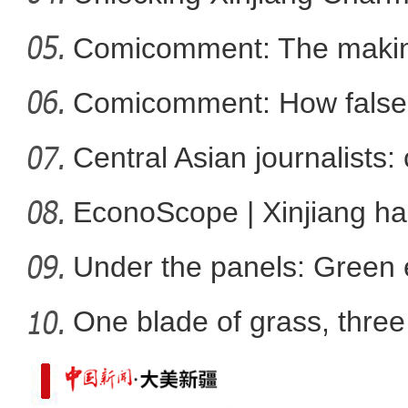
Comicomment: The making
新疆阿勒泰：碧水穿林海
narratives
Comicomment: How false 
Xin
Central Asian journalists: 
EconoScope | Xinjiang h
energ
Under the panels: Green 
more
One blade of grass, three 