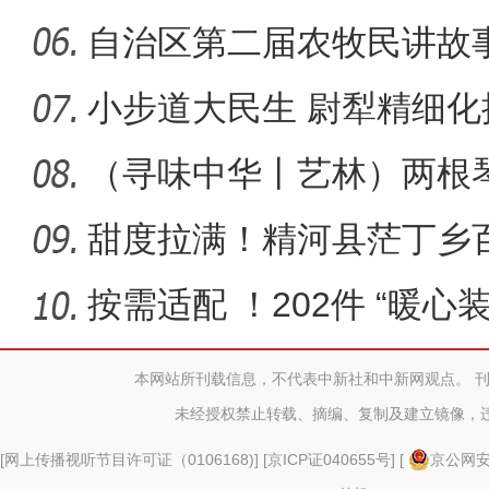
公斤
自治区第二届农牧民讲故
州阿克
小步道大民生 尉犁精细
（寻味中华丨艺林）两根
灵传古今
甜度拉满！精河县茫丁乡
按需适配 ！202件 “暖
望
本网站所刊载信息，不代表中新社和中新网观点。 
未经授权禁止转载、摘编、复制及建立镜像，
[
网上传播视听节目许可证（0106168)
] [
京ICP证040655号
] [
京公网安备