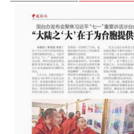
新疆：独库公路云雾缭绕