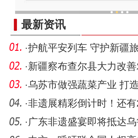
“海外学成后 我为什么回到
最新资讯
·
护航平安列车 守护新疆
·
新疆察布查尔县大力改善
生态宜居
·
乌苏市做强蔬菜产业 打
擎”
·
非遗展精彩倒计时！还有
·
广东非遗盛宴即将抵达乌