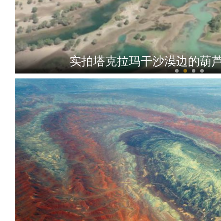
实拍塔克拉玛干沙漠边的葫芦