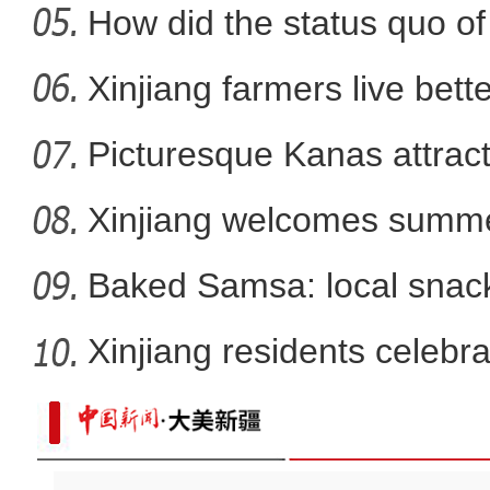
How did the status quo of
新疆库车小学生暑期乐享
Xinjiang farmers live better
Picturesque Kanas attract
Xinjiang welcomes summe
Baked Samsa: local snack
Xinjiang residents celebr
微电影：兵团检察故事汇 第