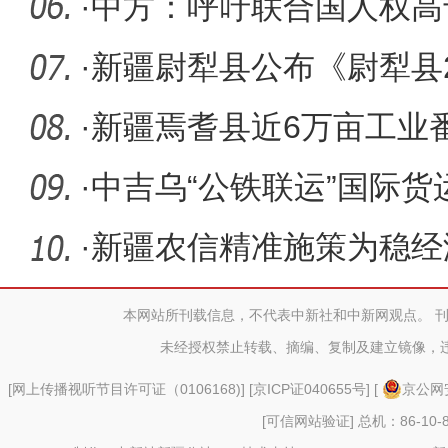
·
中方：呼吁联合国人权高
虚假信息
·
新疆尉犁县公布《尉犁县2
项目库（
·
新疆焉耆县近6万亩工业
入采摘期
·
中吉乌“公铁联运”国际
·
新疆农信精准施策为稳经
本网站所刊载信息，不代表中新社和中新网观点。 
未经授权禁止转载、摘编、复制及建立镜像，
[
网上传播视听节目许可证（0106168)
] [
京ICP证040655号
] [
京公网安
[可信网站验证]
总机：86-10-8