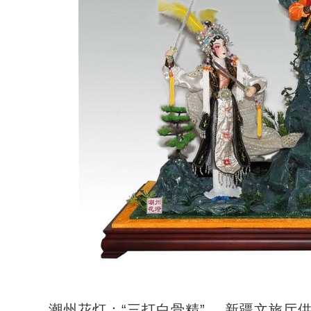
潮州花灯：“三打白骨精” 。新疆文旅厅