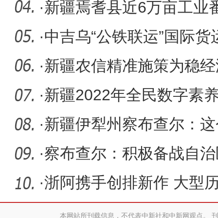
项目库（
·
新疆焉耆县近6万亩工业
入采摘期
·
中吉乌“公铁联运”国际
·
新疆农信精准施策为稳经
·
新疆2022年全民数字素
（图）
·
新疆伊犁州察布查尔：这
·
察布查尔：积极备战自治
·
浙阿携手创排新作 大型
新疆阿克
本网站所刊载信息，不代表中新社和中新网观点。 