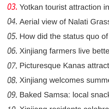
Yotkan tourist attraction 
Aerial view of Nalati Gras
How did the status quo of
Xinjiang farmers live better
Picturesque Kanas attract
中方：呼吁联合国人权高专
Xinjiang welcomes summe
Baked Samsa: local snack