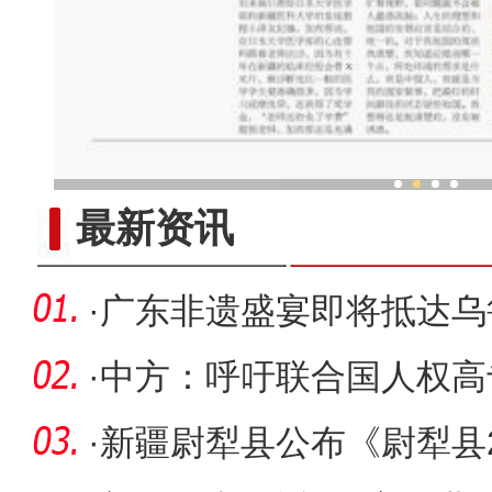
为什么回到新疆”（一）
最新资讯
·
广东非遗盛宴即将抵达乌
·
中方：呼吁联合国人权高
虚假信息
·
新疆尉犁县公布《尉犁县2