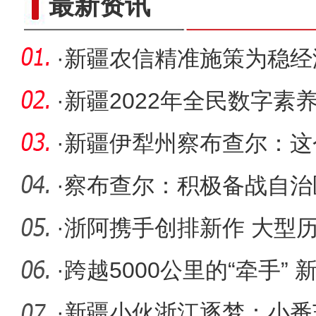
最新资讯
·
新疆农信精准施策为稳经
·
新疆2022年全民数字素
（图）
·
新疆伊犁州察布查尔：这
·
察布查尔：积极备战自治
·
浙阿携手创排新作 大型
新疆阿克
·
跨越5000公里的“牵手”
爸”
·
新疆小伙浙江逐梦：小番