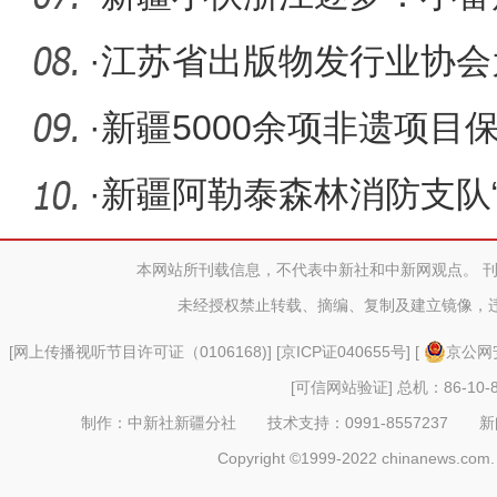
·
江苏省出版物发行业协会
2760册图书
·
新疆5000余项非遗项目
人
·
新疆阿勒泰森林消防支队
通信
本网站所刊载信息，不代表中新社和中新网观点。 
未经授权禁止转载、摘编、复制及建立镜像，
[
网上传播视听节目许可证（0106168)
] [
京ICP证040655号
] [
京公网安
[可信网站验证]
总机：86-10-8
制作：中新社新疆分社 技术支持：0991-8557237 新闻热线：
Copyright ©1999-2022 chinanews.com. 