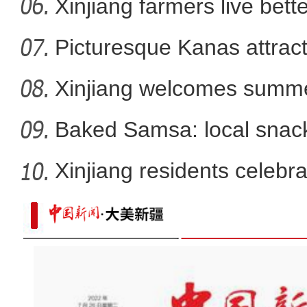
Xinjiang farmers live better
Picturesque Kanas attract
Xinjiang welcomes summe
Baked Samsa: local snack
Xinjiang residents celebr