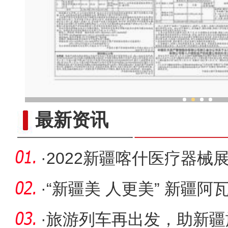
新疆旅游业：扬帆正
最新资讯
·
2022新疆喀什医疗器械
发展喀什
·
“新疆美 人更美” 新疆
高温
·
旅游列车再出发，助新疆