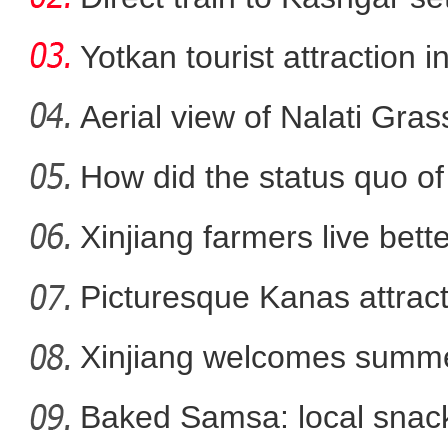
Yotkan tourist attraction 
Aerial view of Nalati Gras
How did the status quo of
夕发朝至 “喀什号”直达
Xinjiang farmers live better
Picturesque Kanas attract
Xinjiang welcomes summe
Baked Samsa: local snack