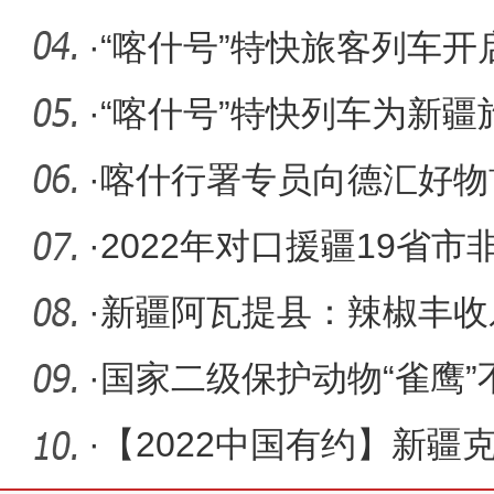
·
“喀什号”特快旅客列车
验
·
“喀什号”特快列车为新疆
·
喀什行署专员向德汇好物
牌喀什诞
·
2022年对口援疆19省市
开幕
·
新疆阿瓦提县：辣椒丰收
·
国家二级保护动物“雀鹰”
警援手
·
【2022中国有约】新疆