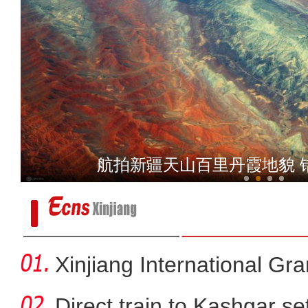
新疆呼图壁：葡萄喜丰收
乌鲁木齐持续推进老旧
Xinjiang International G
Direct train to Kashgar se