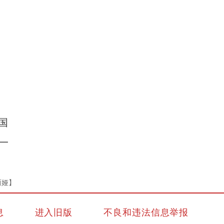
【万人说新疆】从景区讲解员到民宿老板 新疆
国
一
丽娅】
息
进入旧版
不良和违法信息举报