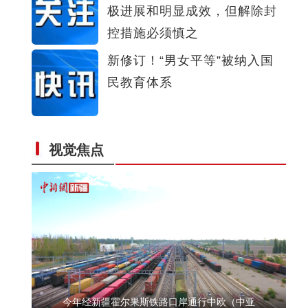
极进展和明显成效，但解除封
吉木乃县庆祝第二十三个中国记者节——脚上
控措施必须慎之
新修订！“男女平等”被纳入国
民教育体系
视觉焦点
【万人说新疆】从景区讲解员到民宿老板 新疆
今年经新疆霍尔果斯铁路口岸通行中欧（中亚