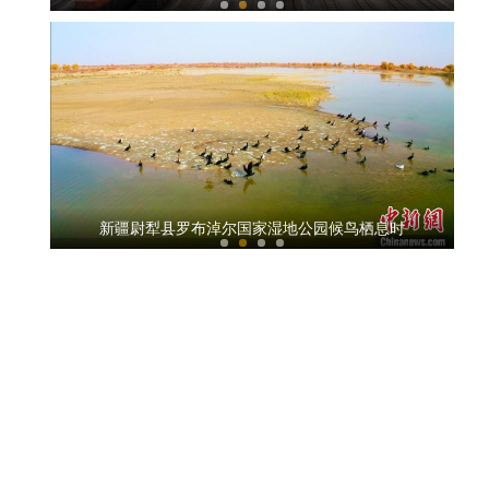
参加第十七届世界消防救援锦标赛中国保障车
新疆尉犁县罗布淖尔国家湿地公园候鸟栖息时
吉木乃县庆祝第二十三个中国记者节——脚上