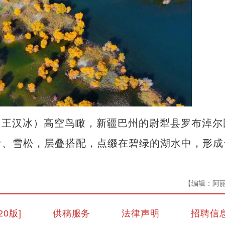
 王汉冰）高空鸟瞰，新疆巴州的尉犁县罗布淖尔
叶、雪松，层叠搭配，点缀在碧绿的湖水中，形成
【编辑：阿
20版]
供稿服务
法律声明
招聘信