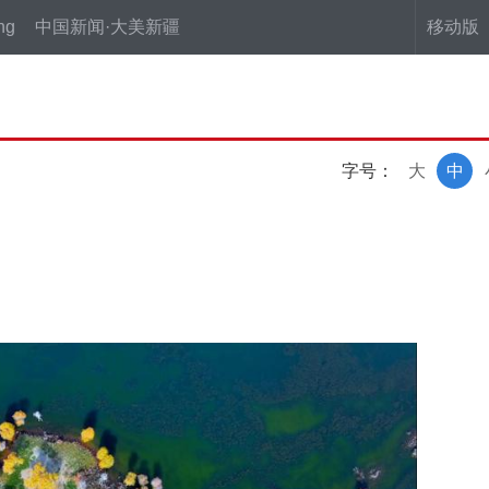
ng
中国新闻·大美新疆
移动版
字号：
大
中