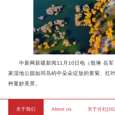
中新网新疆新闻11月10日电（殷琳 岳军
家湿地公园如同岛屿中朵朵绽放的黄菊、红
种曼妙美景。
关于我们
About us
关于分社[20