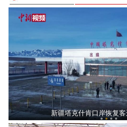
新疆乌伦古湖上演雪地赛
新疆塔克什肯口岸恢复客