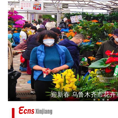
【新疆故事】打渔出身的新疆
迎新春 乌鲁木齐市花卉