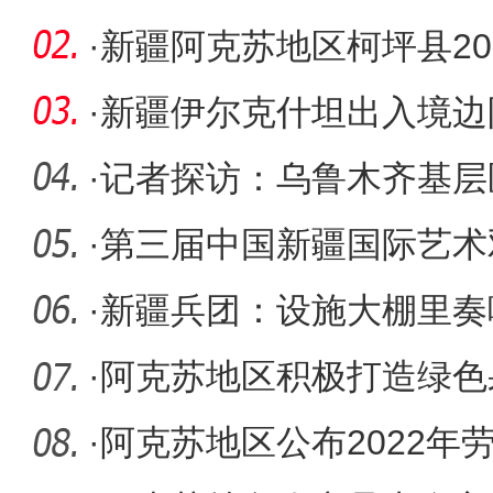
（温泉站）
·
新疆阿克苏地区柯坪县20
工作综述
·
新疆伊尔克什坦出入境边
境归国旅
·
记者探访：乌鲁木齐基层
级诊疗中
·
第三届中国新疆国际艺术
·
新疆兵团：设施大棚里奏
·
阿克苏地区积极打造绿色
·
阿克苏地区公布2022年