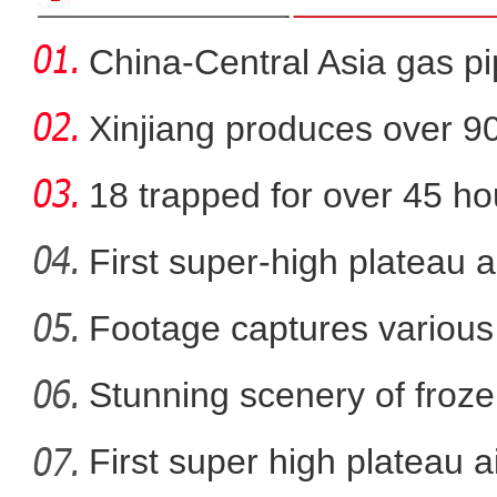
China-Central Asia gas pi
Xinjiang produces over 9
cotton
18 trapped for over 45 ho
gold
First super-high plateau 
Footage captures various 
新疆乌伦古湖上演冰
in
Stunning scenery of froze
First super high plateau a