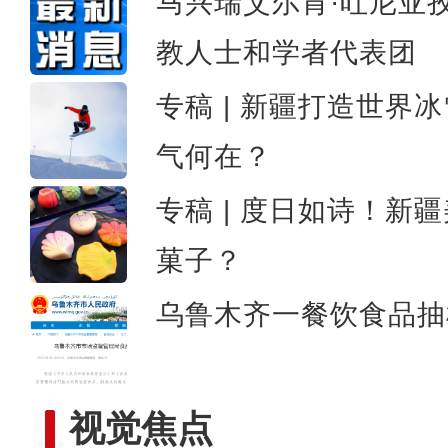
马兴瑞艾尔肯·吐尼亚
教人士和学者代表团
新疆乌伦古湖上演冰
专稿 | 新疆打造世界
气何在？
专稿 | 度日如诗！新
菓子？
乌鲁木齐一餐饮食品抽
视觉焦点