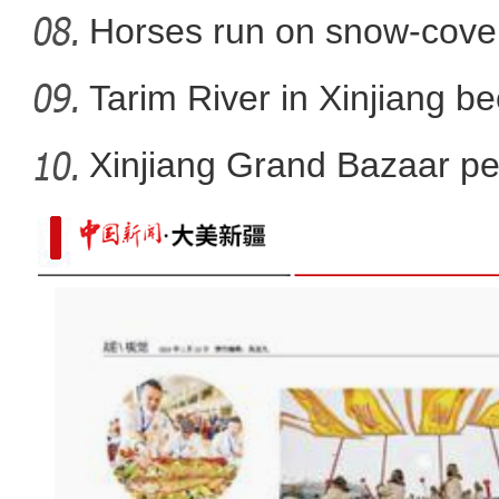
Horses run on snow-covere
Tarim River in Xinjiang b
Xinjiang Grand Bazaar ped
新疆乌伦古湖上演雪地赛