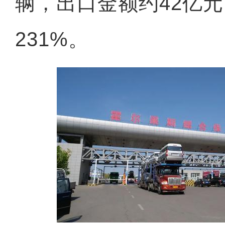
辆，出口金额约42亿
231%。