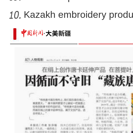
X
Kazakh embroidery produ
vil