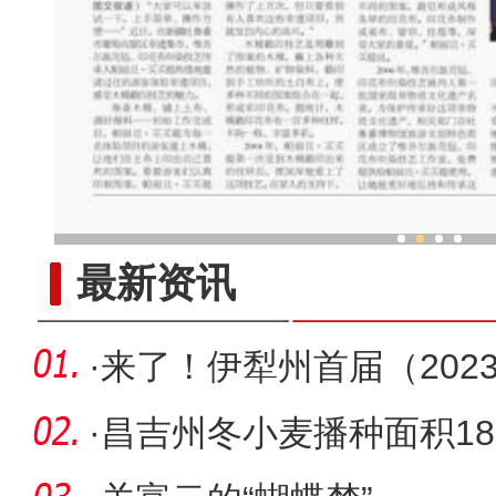
医疗队走进新疆南部 带去
最新资讯
·
来了！伊犁州首届（202
会第一批
·
昌吉州冬小麦播种面积189