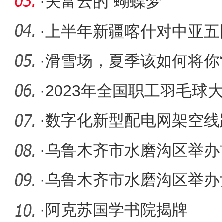
亩产441.
·
关富云的“蝴蝶梦”
·
上半年新疆喀什对中亚五
144.1%
·
滑雪场，夏季该如何将你“
·
2023年全国职工羽毛球
·
数字化新型配电网架空线路
安全生
·
乌鲁木齐市水磨沟区举办
·
乌鲁木齐市水磨沟区举办
·
阿克苏国学书院揭牌