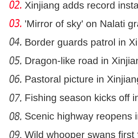
storag
Xinjiang adds record inst
cap
'Mirror of sky' on Nalati g
Border guards patrol in Xi
Dragon-like road in Xinji
致富路上火龙果 越种
Pastoral picture in Xinjian
Fishing season kicks off i
Scenic highway reopens i
Wild whooper swans first 